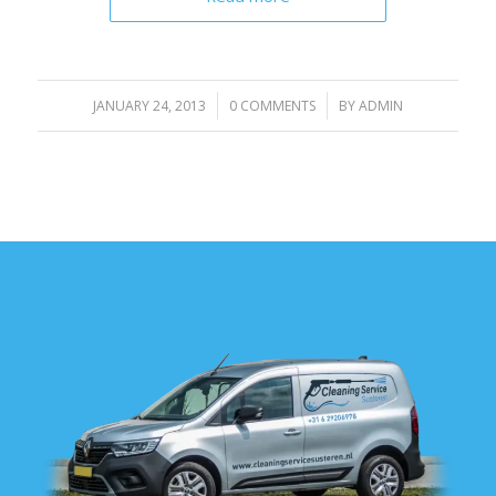
/
/
JANUARY 24, 2013
0 COMMENTS
BY
ADMIN