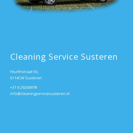
Cleaning Service Susteren
Feurthstraat 50,
6114CW Susteren
+31 6 29206978
info@cleaningservicesusteren.nl