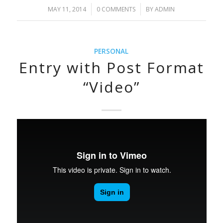
/
/
MAY 11, 2014
0 COMMENTS
BY
ADMIN
PERSONAL
Entry with Post Format
“Video”