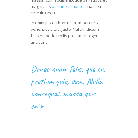
massa. Cum sociis natoque penatibus et
magnis dis
parturient montes
, nascetur
ridiculus mus.
In enim justo, rhoncus ut, imperdiet a,
venenatis vitae, justo. Nullam dictum
felis eu pede mollis pretium. Integer
tincidunt.
Donec quam felis, que eu,
pretium quis, sem. Nulla
consequat massa quis
enim.