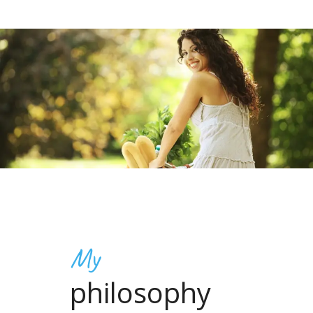
My
philosophy